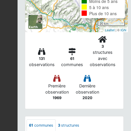
Moins de 5 ans
5 à 10 ans
Plus de 10 ans
20 km
Leaflet
| ©
IGN
3
structures
avec
131
61
observations
communes
observations
Première
Dernière
observation
observation
1969
2020
61
communes
3
structures