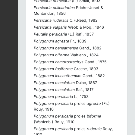
Persicaria persicaria
(L.) Small, 1903
Persicaria pulicariodea
Friche-Joset &
Montandon, 1856
Persicaria ruderalis
C.F.Reed, 1982
Persicaria vulgaris
Webb & Moq., 1846
Peutalis persicaria
(L.) Raf., 1837
Polygonum agreste
Fr., 1839
Polygonum benearnense
Gand., 1882
Polygonum biforme
Wahlenb., 1824
Polygonum camptostachys
Gand., 1875
Polygonum fusiforme
Greene, 1893
Polygonum leucanthemum
Gand., 1882
Polygonum maculatum
Dulac, 1867
Polygonum maculatum
Raf., 1817
Polygonum persicaria
L., 1753
Polygonum persicaria
proles
agreste
(Fr.)
Rouy, 1910
Polygonum persicaria
proles
biforme
(Wahlenb.) Rouy, 1910
Polygonum persicaria
proles
ruderale
Rouy,
1910