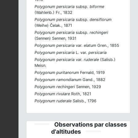
Polygonum persicaria
subsp.
biforme
(Wahlenb.) Fr., 1832
Polygonum persicaria
subsp.
densiflorum
(Weihe) Čelak., 1871
Polygonum persicaria
subsp.
rechingeri
(Sennen) Sennen, 1931
Polygonum persicaria
var.
elatum
Gren., 1855
Polygonum persicaria
L. var.
persicaria
Polygonum persicaria
var.
ruderale
(Salisb.)
Meisn.
Polygonum puritanorum
Fernald, 1919
Polygonum ramondianum
Gand., 1882
Polygonum rechingeri
Sennen, 1929
Polygonum rivulare
Roth, 1821
Polygonum ruderale
Salisb., 1796
Observations par classes
d'altitudes