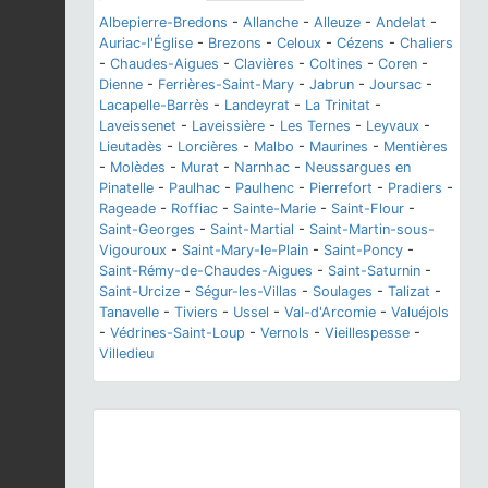
Albepierre-Bredons
-
Allanche
-
Alleuze
-
Andelat
-
Auriac-l'Église
-
Brezons
-
Celoux
-
Cézens
-
Chaliers
-
Chaudes-Aigues
-
Clavières
-
Coltines
-
Coren
-
Dienne
-
Ferrières-Saint-Mary
-
Jabrun
-
Joursac
-
Lacapelle-Barrès
-
Landeyrat
-
La Trinitat
-
Laveissenet
-
Laveissière
-
Les Ternes
-
Leyvaux
-
Lieutadès
-
Lorcières
-
Malbo
-
Maurines
-
Mentières
-
Molèdes
-
Murat
-
Narnhac
-
Neussargues en
Pinatelle
-
Paulhac
-
Paulhenc
-
Pierrefort
-
Pradiers
-
Rageade
-
Roffiac
-
Sainte-Marie
-
Saint-Flour
-
Saint-Georges
-
Saint-Martial
-
Saint-Martin-sous-
Vigouroux
-
Saint-Mary-le-Plain
-
Saint-Poncy
-
Saint-Rémy-de-Chaudes-Aigues
-
Saint-Saturnin
-
Saint-Urcize
-
Ségur-les-Villas
-
Soulages
-
Talizat
-
Tanavelle
-
Tiviers
-
Ussel
-
Val-d'Arcomie
-
Valuéjols
-
Védrines-Saint-Loup
-
Vernols
-
Vieillespesse
-
Villedieu