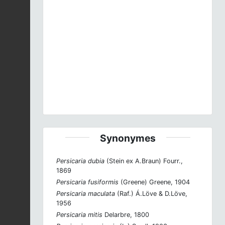
Previous
Next
Persicaria maculosa
Gray, 1821 © P. Rouveyrol -
CC BY-NC-SA
Synonymes
Persicaria dubia
(Stein ex A.Braun) Fourr.,
1869
Persicaria fusiformis
(Greene) Greene, 1904
Persicaria maculata
(Raf.) Á.Löve & D.Löve,
1956
Persicaria mitis
Delarbre, 1800