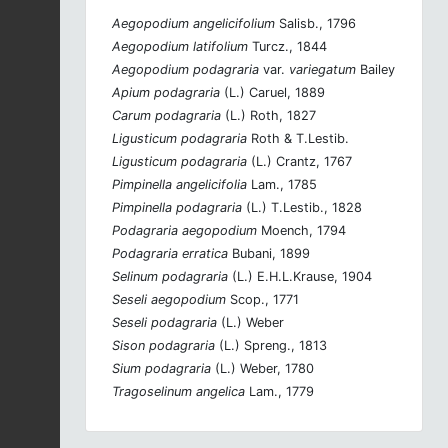
Aegopodium angelicifolium
Salisb., 1796
Aegopodium latifolium
Turcz., 1844
Aegopodium podagraria
var.
variegatum
Bailey
Apium podagraria
(L.) Caruel, 1889
Carum podagraria
(L.) Roth, 1827
Ligusticum podagraria
Roth & T.Lestib.
Ligusticum podagraria
(L.) Crantz, 1767
Pimpinella angelicifolia
Lam., 1785
Pimpinella podagraria
(L.) T.Lestib., 1828
Podagraria aegopodium
Moench, 1794
Podagraria erratica
Bubani, 1899
Selinum podagraria
(L.) E.H.L.Krause, 1904
Seseli aegopodium
Scop., 1771
Seseli podagraria
(L.) Weber
Sison podagraria
(L.) Spreng., 1813
Sium podagraria
(L.) Weber, 1780
Tragoselinum angelica
Lam., 1779