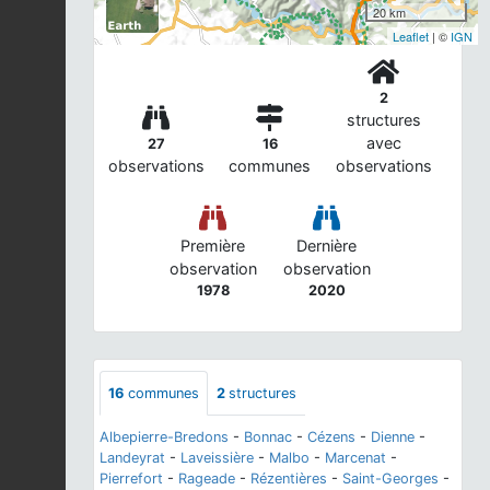
20 km
Leaflet
| ©
IGN
2
structures
avec
27
16
observations
communes
observations
Première
Dernière
observation
observation
1978
2020
16
communes
2
structures
Albepierre-Bredons
-
Bonnac
-
Cézens
-
Dienne
-
Landeyrat
-
Laveissière
-
Malbo
-
Marcenat
-
Pierrefort
-
Rageade
-
Rézentières
-
Saint-Georges
-