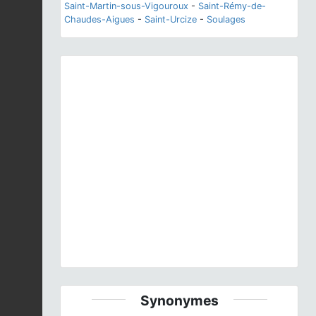
Saint-Martin-sous-Vigouroux
-
Saint-Rémy-de-
Chaudes-Aigues
-
Saint-Urcize
-
Soulages
Previous
Next
Aegopodium podagraria
L., 1753 © - CC BY-NC-SA
Synonymes