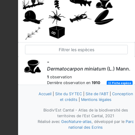
-
Dermatocarpon miniatum
(L.) Mann.
1
observation
Dernière observation en
1910
Fiche espèce
-
Accueil
|
Site du SYTEC
|
Site de l'ABT
|
Conception
Sphaerophorus globosus
et crédits
|
Mentions légales
(Huds.)
Vain., 1903
Biodiv'Est Cantal - Atlas de la biodiversité des
2
observations
territoires de l'Est Cantal, 2021
Dernière observation en
2016
Fiche espèce
Réalisé avec
GeoNature-atlas
, développé par le
Parc
national des Ecrins
-